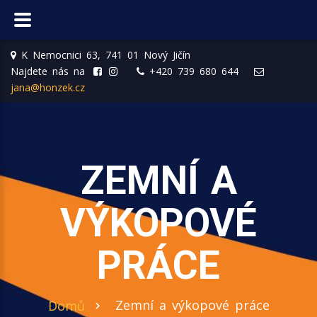
K Nemocnici 63, 741 01 Nový Jičín
Najdete nás na
+420 739 680 644
jana@honzek.cz
ZEMNÍ A
VÝKOPOVÉ
PRÁCE
Zemní a výkopové práce
Domů