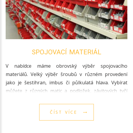
SPOJOVACÍ MATERIÁL
V nabídce máme obrovský výběr spojovacího
materiálů. Velký výběr šroubů v různém provedení
jako je šestihran, imbus či půlkulatá hlava. Vybírat
můžete z různých matic a podložek, závitových tyčí
v pozinku.
ČÍST VÍCE