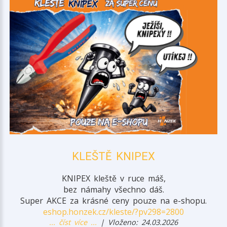
KLEŠTĚ KNIPEX
KNIPEX kleště v ruce máš,
bez námahy všechno dáš.
Super AKCE za krásné ceny pouze na e-shopu.
eshop.honzek.cz/kleste/?pv298=2800
... číst více ...
| Vloženo: 24.03.2026