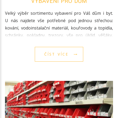
VYBAVENÍ PRO DŮM
Velký výběr sortimentu vybavení pro Váš dům i byt.
U nás najdete vše potřebné pod jednou střechou:
kování, vodoinstalační materiál, kouřovody a topidla,
schránky, pokladny, trezory, vše pro úklid, věšáky,
háčky, police, konzoly, ventilátory, popelnice a
další.
ČÍST VÍCE