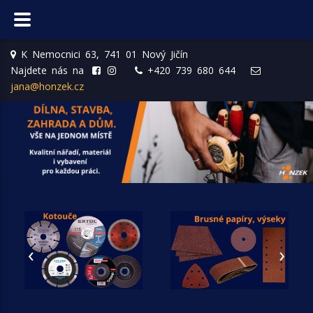
K Nemocnici 63, 741 01 Nový Jičín
Najdete nás na
+420 739 680 644
jana@honzek.cz
‹
›