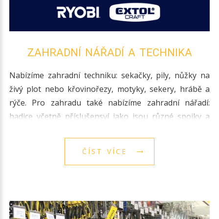
ZAHRADNÍ NÁŘADÍ A TECHNIKA
Nabízíme zahradní techniku: sekačky, pily, nůžky na
živý plot nebo křovinořezy, motyky, sekery, hrábě a
rýče. Pro zahradu také nabízíme zahradní nářadí:
hadice včetně příslušensví jako jsou různé spojky a
rychlospojky.
ČÍST VÍCE