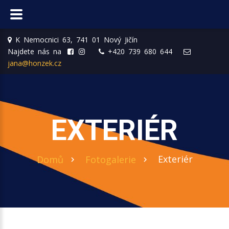
K Nemocnici 63, 741 01 Nový Jičín
Najdete nás na
+420 739 680 644
jana@honzek.cz
EXTERIÉR
Exteriér
Domů
Fotogalerie